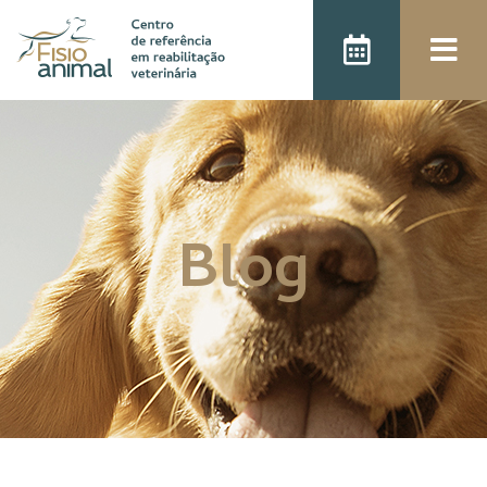
);
Blog