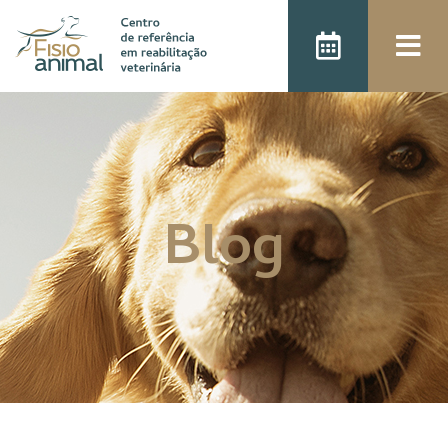
);
Blog