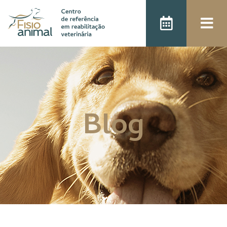
);
Blog