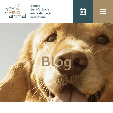
);
Blog