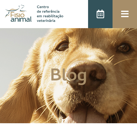
);
Blog