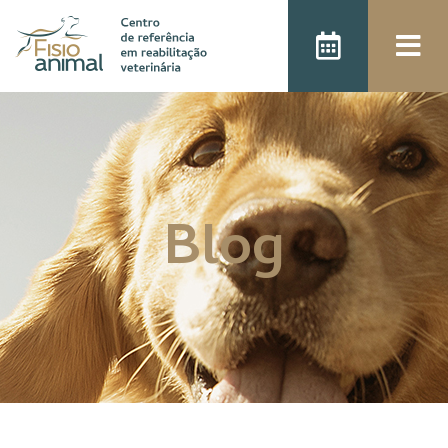
);
Blog