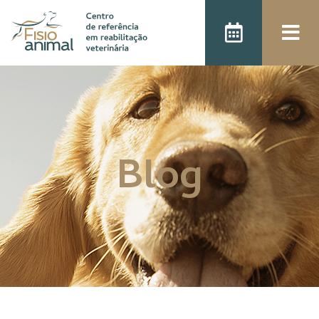
);
Blog