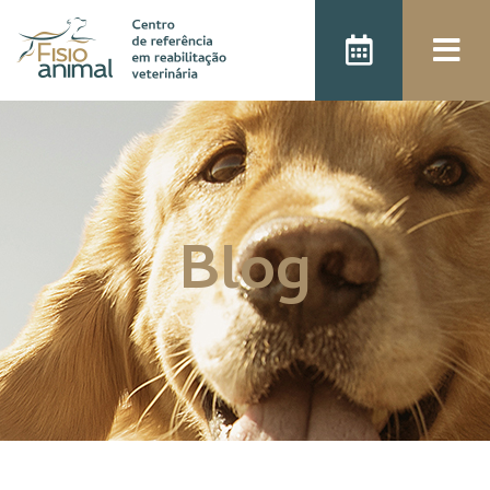
);
Blog