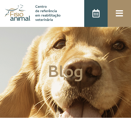
);
Blog