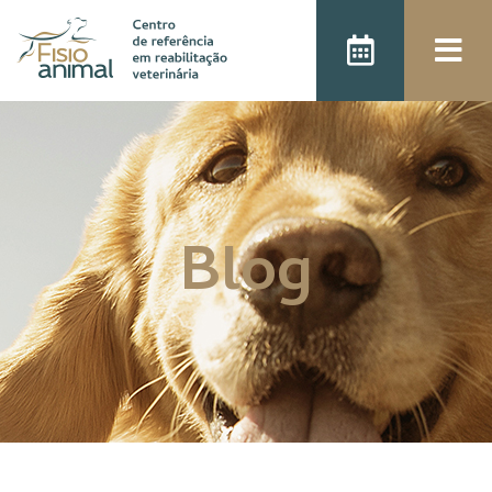
);
Blog