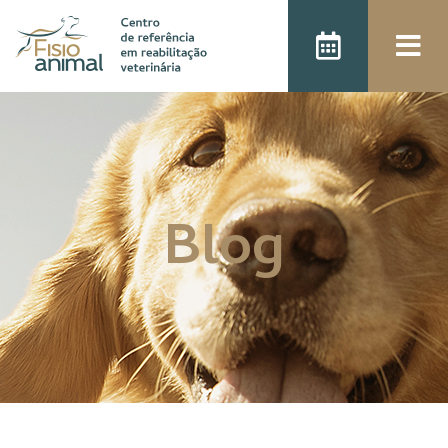
);
Blog