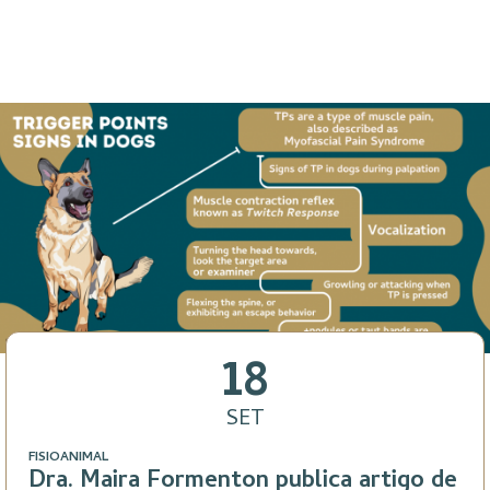
18
SET
FISIOANIMAL
Dra. Maira Formenton publica artigo de