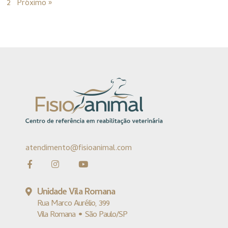
1
2
Próximo »
atendimento@fisioanimal.com
Unidade Vila Romana
Rua Marco Aurélio, 399
Vila Romana • São Paulo/SP