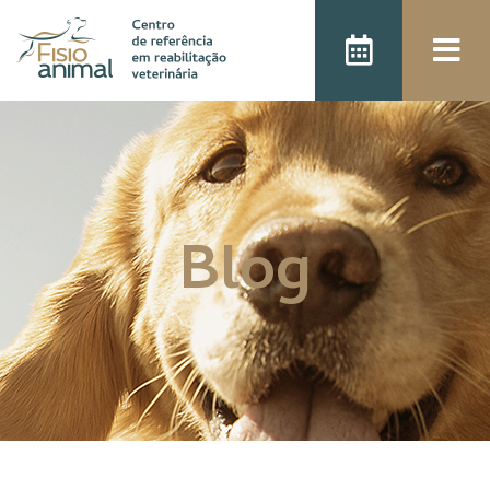
);
Blog