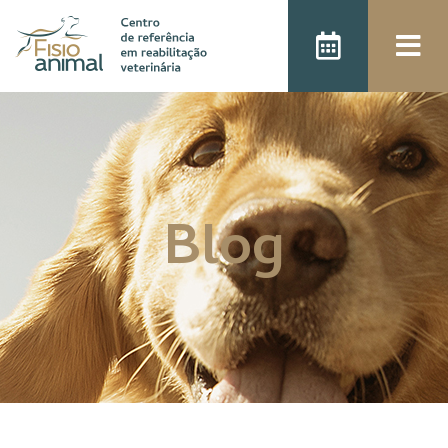
);
Blog