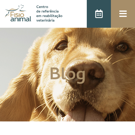
);
Blog