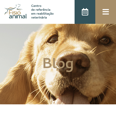
);
Blog