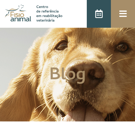
);
Blog