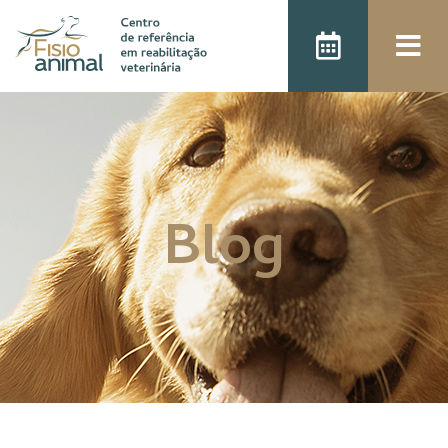
);
Blog