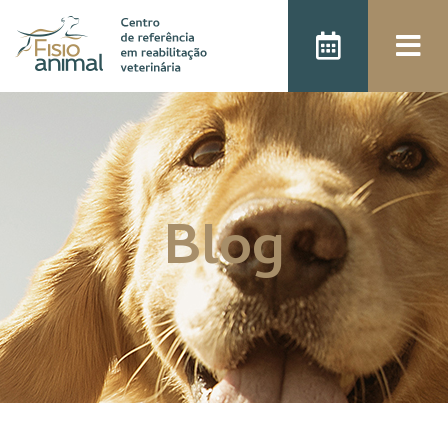
);
Blog