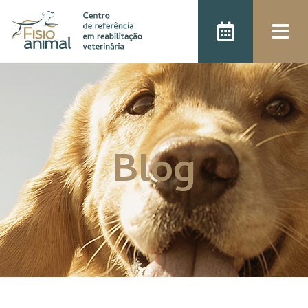
);
Blog