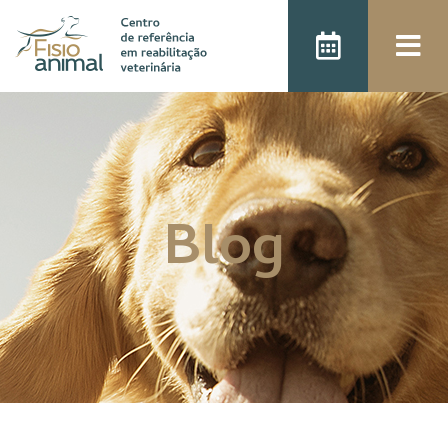
);
Blog