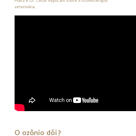
Maira e Dr. César explicam sobre a ozonioterapia
veterinária.
O ozônio dói?