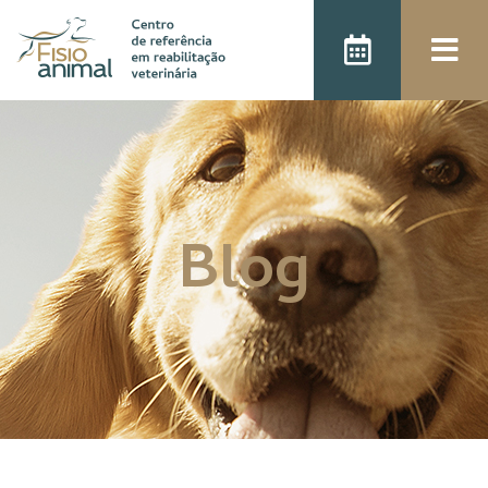
);
Blog