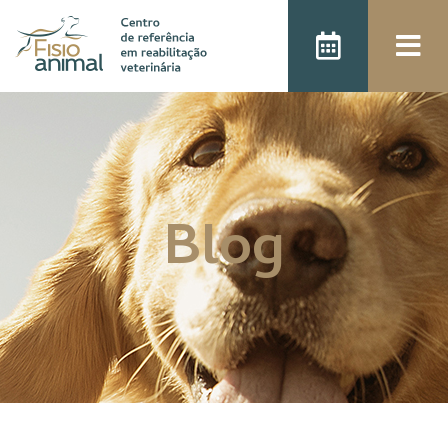
);
Blog