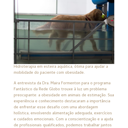
Hidroterapia em esteira aquática, ótima para ajudar a
mobilidade do paciente com obesidade.
A entrevista da Dra. Maira Formenton para o programa
Fantástico da Rede Globo trouxe à luz um problema
preocupante: a obesidade em animais de estimação. Sua
experiência e conhecimento destacaram a importância
de enfrentar esse desafio com uma abordagem
holística, envolvendo alimentação adequada, exercícios
e cuidados emocionais. Com a conscientização e a ajuda
de profissionais qualificados, podemos trabalhar juntos