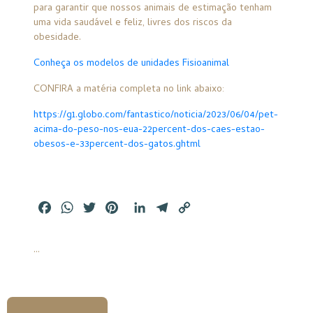
para garantir que nossos animais de estimação tenham
uma vida saudável e feliz, livres dos riscos da
obesidade.
Conheça os modelos de unidades Fisioanimal
CONFIRA a matéria completa no link abaixo:
https://g1.globo.com/fantastico/noticia/2023/06/04/pet-
acima-do-peso-nos-eua-22percent-dos-caes-estao-
obesos-e-33percent-dos-gatos.ghtml
Facebook
WhatsApp
Twitter
Pinterest
LinkedIn
Telegram
Copy
Link
...