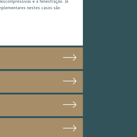
descompressivas e a fenestração. Já
omplementares nestes casos são