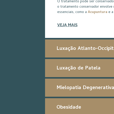
O tratamento pode ser conservador 
o tratamento conservador envolve 
essenciais, como a
Acupuntura
e 
VEJA MAIS
Luxação Atlanto-Occipit
Luxação de Patela
Mielopatia Degenerativ
Obesidade