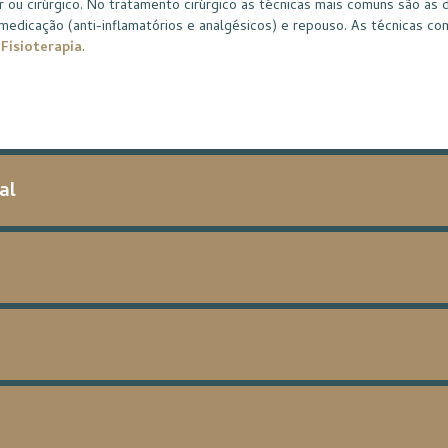
ou cirúrgico. No tratamento cirúrgico as técnicas mais comuns são as 
medicação (anti-inflamatórios e analgésicos) e repouso. As técnicas c
a
Fisioterapia
.
al
a