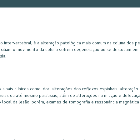
co intervertebral, é a alteração patológica mais comum na coluna dos p
auxiliam o movimento da coluna sofrem degeneração ou se deslocam em 
sia.
inais clínicos como: dor, alterações dos reflexos espinhais, alteração 
aresias ou até mesmo paralisias, além de alterações na micção e defeca
 o local da lesão, porém, exames de tomografia e ressonância magnética 