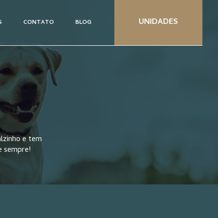
UNIDADES
S
CONTATO
BLOG
lzinho e tem
e sempre!