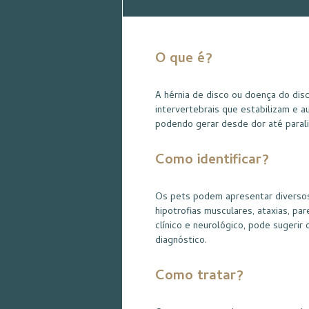
O que é?
A hérnia de disco ou doença do dis
intervertebrais que estabilizam e 
podendo gerar desde dor até parali
Como identificar?
Os pets podem apresentar diversos s
hipotrofias musculares, ataxias, p
clínico e neurológico, pode sugerir
diagnóstico.
Como tratar?