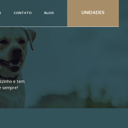
UNIDADES
S
CONTATO
BLOG
lzinho e tem
e sempre!