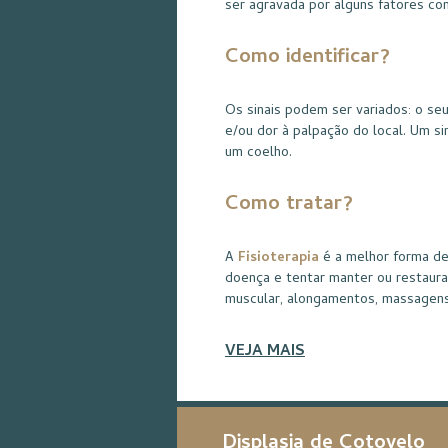
ser agravada por alguns fatores com
Como identificar?
Os sinais podem ser variados: o seu
e/ou dor à palpação do local. Um si
um coelho.
Como tratar?
A
Fisioterapia
é a melhor forma de 
doença e tentar manter ou restaurar
muscular, alongamentos, massagen
VEJA MAIS
Displasia de Cotovelo