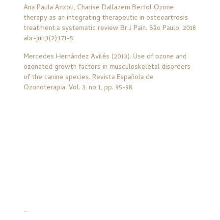
Ana Paula Anzoli, Charise Dallazem Bertol Ozone
therapy as an integrating therapeutic in osteoartrosis
treatment:a systematic review Br J Pain. São Paulo, 2018
abr-jun;1(2):171-5.
Mercedes Hernández Avilés (2013). Use of ozone and
ozonated growth factors in musculoskeletal disorders
of the canine species. Revista Española de
Ozonoterapia. Vol. 3, no 1, pp. 95-98.
...