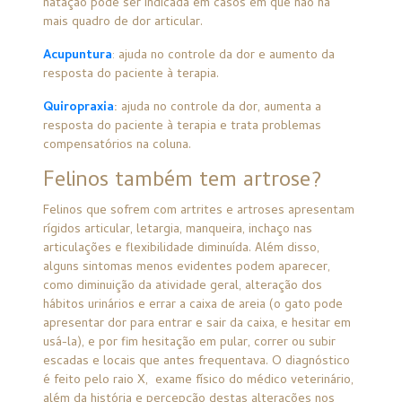
natação
pode ser indicada em casos em que não há
mais quadro de dor articular.
Acupuntura
: ajuda no controle da dor e aumento da
resposta do paciente à terapia.
Quiropraxia
:
ajuda no controle da dor, aumenta a
resposta do paciente à terapia e trata problemas
compensatórios na coluna.
Felinos também tem artrose?
Felinos que sofrem com artrites e artroses apresentam
rígidos articular, letargia, manqueira, inchaço nas
articulações e flexibilidade diminuída. Além disso,
alguns sintomas menos evidentes podem aparecer,
como diminuição da atividade geral, alteração dos
hábitos urinários e errar a caixa de areia (o gato pode
apresentar dor para entrar e sair da caixa, e hesitar em
usá-la), e por fim hesitação em pular, correr ou subir
escadas e locais que antes frequentava. O diagnóstico
é feito pelo raio X,
exame físico do médico veterinário,
além da história e percepção destas alterações nos