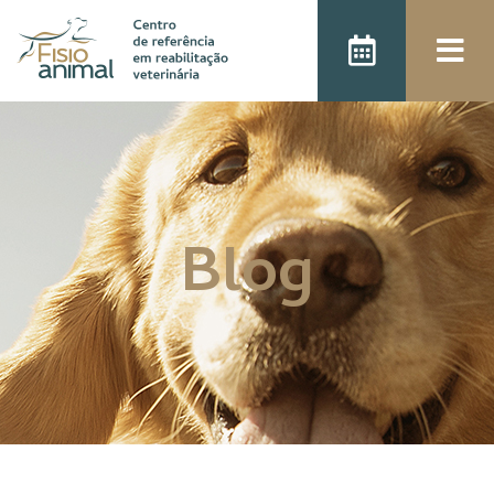
);
Blog