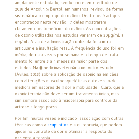
amplamente estudado, sendo um recente edtudo de
2018 de Anzolin % Bertol, em humanos, revisou de forma
sistemática o emprego do ozônio. Dentre os 9 artigos
encontrados nesta revisão,
7 deles mostraram
claramente os benefícios do ozônio. As concentrações
de ozônio utilizadas nos estudos variaram de 20μg/mL a
15g/mL. A via de administração utilizada foi a intra-
articular e a insuflação retal. A frequência do uso foi, em
média, de 1 a 3 vezes por semana e o tempo de trata-
mento foi entre 3 a 4 meses na maior parte dos
estudos. Na #medicinaveterinária um outro estudo
(Áviles, 2013) sobre a aplicação de ozonio na em cães
com alterações musculoesqueléticas obteve 95% de
melhora em escores de #dor e mobilidade.
Claro, que a
ozonioterapia não deve ser um tratamento único, mas
sim sempre associado à fisioterapia para controle da
artrose a longo prazo.
Por fim, muitas vezes é indicado
associação com outras
técnicas como a
acupuntura
e a quiropraxia, que podem
ajudar no controle da dor e otimizar a resposta do
paciente a terapia.