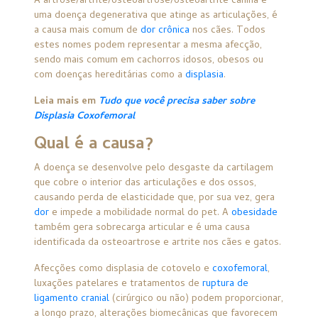
A artrose/artrite/osteoartrose/osteoartrite canina é
uma doença degenerativa que atinge as articulações, é
a causa mais comum de
dor crônica
nos cães. Todos
estes nomes podem representar a mesma afecção,
sendo mais comum em cachorros idosos, obesos ou
com doenças hereditárias como a
displasia
.
Leia mais em
Tudo que você precisa saber sobre
Displasia Coxofemoral
Qual é a causa?
A doença se desenvolve pelo desgaste da cartilagem
que cobre o interior das articulações e dos ossos,
causando perda de elasticidade que, por sua vez, gera
dor
e impede a mobilidade normal do pet. A
obesidade
também gera sobrecarga articular e é uma causa
identificada da osteoartrose e artrite nos cães e gatos.
Afecções como
displasia de cotovelo
e
coxofemoral
,
luxações patelares
e tratamentos de
ruptura de
ligamento cranial
(cirúrgico ou não) podem proporcionar,
a longo prazo, alterações biomecânicas que favorecem