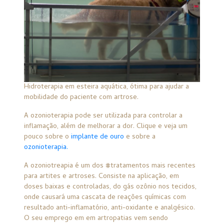
Hidroterapia em esteira aquática, ótima para ajudar a
mobilidade do paciente com artrose.
A ozonioterapia pode ser utilizada para controlar a
inflamação, além de melhorar a dor. Clique e veja um
pouco sobre o
implante de ouro
e sobre a
ozonioterapia.
A ozoniotreapia é um dos #tratamentos mais recentes
para artites e artroses. Consiste na aplicação, em
doses baixas e controladas, do gás ozônio nos tecidos,
onde causará uma cascata de reações químicas com
resultado anti-inflamatório, anti-oxidante e analgésico.
O seu emprego em em artropatias vem sendo