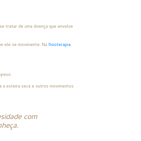
 se tratar de uma doença que envolve
 que ele se movimente. Na
fisioterapia
,
epeso.
a a esteira seca e outros movimentos
esidade com
nheça.