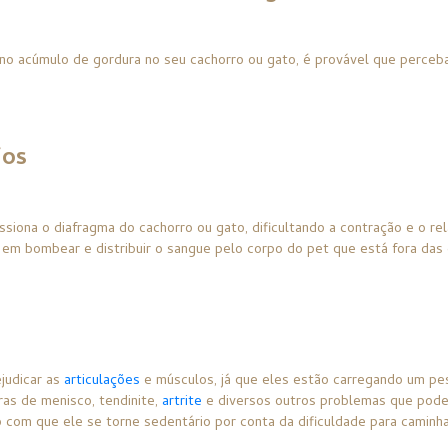
o acúmulo de gordura no seu cachorro ou gato, é provável que perceb
ios
iona o diafragma do cachorro ou gato, dificultando a contração e o r
e em bombear e distribuir o sangue pelo corpo do pet que está fora da
judicar as
articulações
e músculos, já que eles estão carregando um pe
uras de menisco,
tendinite
,
artrite
e diversos outros problemas que podem
do com que ele se torne sedentário por conta da dificuldade para caminha