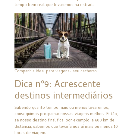
tempo bem real que levaremos na estrada.
Companhia ideal para viagens- seu cachorro
Dica nº9: Acrescente
destinos intermediários
Sabendo quanto tempo mais ou menos levaremos,
conseguimos programar nossas viagens melhor. Então,
se nosso destino final fica, por exemplo, a 600 km de
distância, sabemos que levaríamos aí mais ou menos 10
horas de viagem.