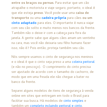
entre os braços ou pernas
. Para evitar que um cão
atrapalhe o motorista e viaje seguro, portanto, o ideal é
que ele esteja
preso
. Você pode usar uma
caixa de
transporte
ou uma
cadeira própria
para cães
ou um
cinto adaptado
para eles. O importante é nunca viajar
com seu cão solto e muito menos nos bancos da frente.
Também não o deixe ir com a cabeça para fora da
janela. A gente sabe que alguns cães amam um ventinho
na cara, mas você não deixaria seu filho humano fazer
isso, não é? Pois então, proteja também seu cão.
Nós sempre usamos o cinto de segurança nos meninos
e o ideal é que o cinto seja preso a uma
coleira peitoral
(e não no pescoço). O comprimento do cinto precisa
ser ajustado de acordo com o tamanho do cachorro, de
modo que em uma freada ele não chegue a bater no
banco da frente.
Separei alguns modelos de itens de segurança à venda
online em sites que entregam em todo o Brasil para
facilitar sua busca. Há modelos de
cinto simples
e
também um
completo incluindo peitoral e cinto
,