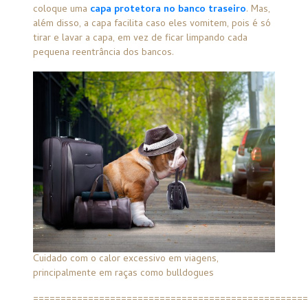
coloque uma
capa protetora no banco traseiro
. Mas,
além disso, a capa facilita caso eles vomitem, pois é só
tirar e lavar a capa, em vez de ficar limpando cada
pequena reentrância dos bancos.
Cuidado com o calor excessivo em viagens,
principalmente em raças como bulldogues
=================================================