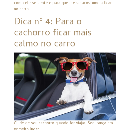
como ele se sente e para que ele se acostume a ficar
no carro.
Dica nº 4: Para o
cachorro ficar mais
calmo no carro
Cuide de seu cachorro quando for viajar! Segurança em
primeiro lugar