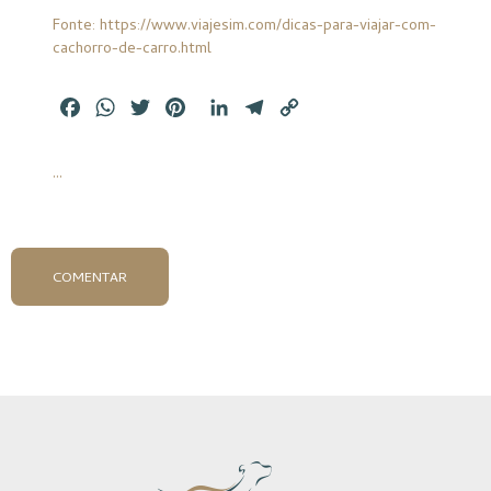
Fonte: https://www.viajesim.com/dicas-para-viajar-com-
cachorro-de-carro.html
Facebook
WhatsApp
Twitter
Pinterest
LinkedIn
Telegram
Copy
Link
...
COMENTAR