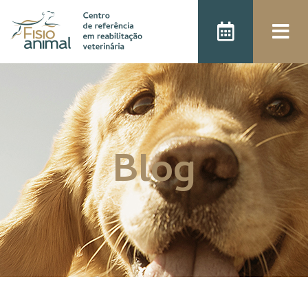
);
Blog